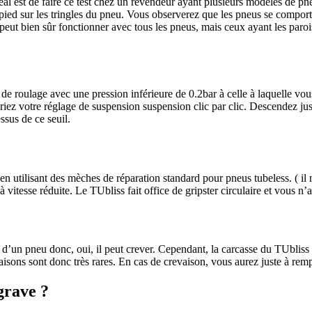
déal est de faire ce test chez un revendeur ayant plusieurs modèles de p
ied sur les tringles du pneu. Vous observerez que les pneus se comporten
peut bien sûr fonctionner avec tous les pneus, mais ceux ayant les parois 
oulage avec une pression inférieure de 0.2bar à celle à laquelle vous a
iez votre réglage de suspension suspension clic par clic. Descendez jus
ssus de ce seuil.
 utilisant des mèches de réparation standard pour pneus tubeless. ( il 
à vitesse réduite. Le TUbliss fait office de gripster circulaire et vous n
 d’un pneu donc, oui, il peut crever. Cependant, la carcasse du TUblis
isons sont donc très rares. En cas de crevaison, vous aurez juste à remp
grave ?