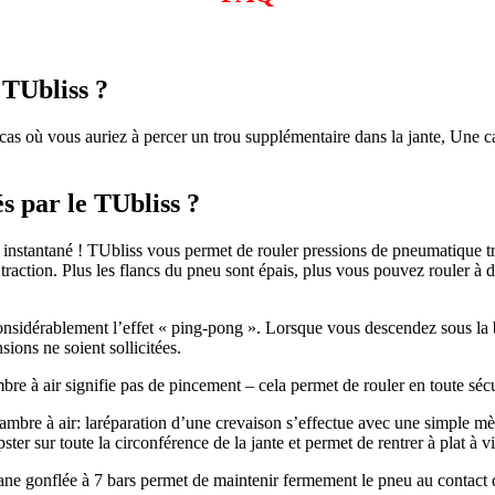
 TUbliss ?
as où vous auriez à percer un trou supplémentaire dans la jante, Une cal
s par le TUbliss ?
 instantané ! TUbliss vous permet de rouler pressions de pneumatique tr
a traction. Plus les flancs du pneu sont épais, plus vous pouvez rouler à 
onsidérablement l’effet « ping-pong ». Lorsque vous descendez sous la b
ions ne soient sollicitées.
re à air signifie pas de pincement – cela permet de rouler en toute sécu
ambre à air: laréparation d’une crevaison s’effectue avec une simple mè
ter sur toute la circonférence de la jante et permet de rentrer à plat à 
 gonflée à 7 bars permet de maintenir fermement le pneu au contact de 