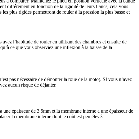
neus à comparer: Maintenez le pneu en position verticale avec la bande
t différement en fonction de la rigidité de leurs flancs, cela vous
les plus rigides permettront de rouler à la pression la plus basse et
vez l’habitude de rouler en utilisant des chambres et ensuite de
qu’à ce que vous observiez une inflexion à la baisse de la
n’est pas nécessaire de démonter la roue de la moto). SI vous n’avez
’avez aucun risque de déjanter.
s a une épaisseur de 3.5mm et la membrane interne a une épaisseur de
lacer la membrane interne dont le coût est peu élevé.