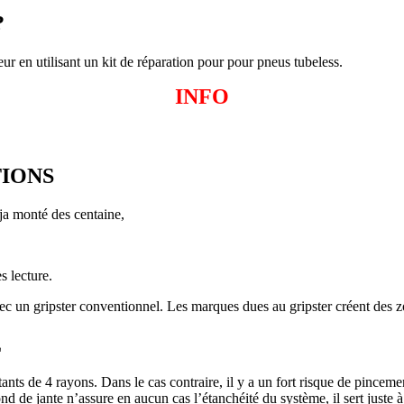
?
ur en utilisant un kit de réparation pour pour pneus tubeless.
INFO
TIONS
ja monté des centaine,
s lecture.
vec un gripster conventionnel. Les marques dues au gripster créent des z
E
distants de 4 rayons. Dans le cas contraire, il y a un fort risque de pin
e fond de jante n’assure en aucun cas l’étanchéité du système, il sert ju