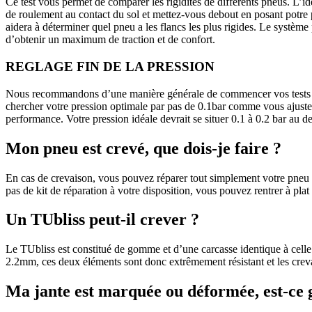
Ce test vous permet de comparer les rigidités de différents pneus. L’i
de roulement au contact du sol et mettez-vous debout en posant potre p
aidera à déterminer quel pneu a les flancs les plus rigides. Le système 
d’obtenir un maximum de traction et de confort.
REGLAGE FIN DE LA PRESSION
Nous recommandons d’une manière générale de commencer vos tests de r
chercher votre pression optimale par pas de 0.1bar comme vous ajuster
performance. Votre pression idéale devrait se situer 0.1 à 0.2 bar au de
Mon pneu est crevé, que dois-je faire ?
En cas de crevaison, vous pouvez réparer tout simplement votre pneu en
pas de kit de réparation à votre disposition, vous pouvez rentrer à plat 
Un TUbliss peut-il crever ?
Le TUbliss est constitué de gomme et d’une carcasse identique à celle
2.2mm, ces deux éléments sont donc extrêmement résistant et les creva
Ma jante est marquée ou déformée, est-ce 