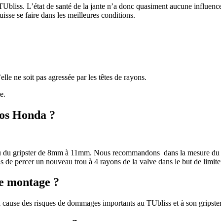
e TUbliss. L’état de santé de la jante n’a donc quasiment aucune influen
isse se faire dans les meilleures conditions.
lle ne soit pas agressée par les têtes de rayons.
e.
tos Honda ?
u du gripster de 8mm à 11mm. Nous recommandons dans la mesure du possib
e percer un nouveau trou à 4 rayons de la valve dans le but de limit
le montage ?
ause des risques de dommages importants au TUbliss et à son gripster