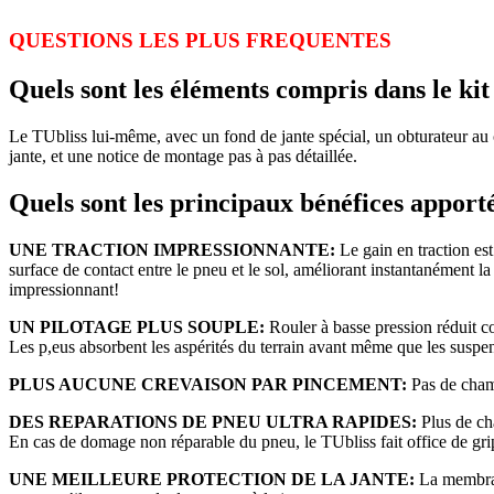
QUESTIONS LES PLUS FREQUENTES
Quels sont les éléments compris dans le kit
Le TUbliss lui-même, avec un fond de jante spécial, un obturateur au c
jante, et une notice de montage pas à pas détaillée.
Quels sont les principaux bénéfices apporté
UNE TRACTION IMPRESSIONNANTE:
Le gain en traction est
surface de contact entre le pneu et le sol, améliorant instantanément l
impressionnant!
UN PILOTAGE PLUS SOUPLE:
Rouler à basse pression réduit c
Les p,eus absorbent les aspérités du terrain avant même que les suspens
PLUS AUCUNE CREVAISON PAR PINCEMENT
:
Pas de chamb
DES REPARATIONS DE PNEU ULTRA RAPIDES
:
Plus de ch
En cas de domage non réparable du pneu, le TUbliss fait office de grips
UNE MEILLEURE PROTECTION DE LA JANTE:
La membrane