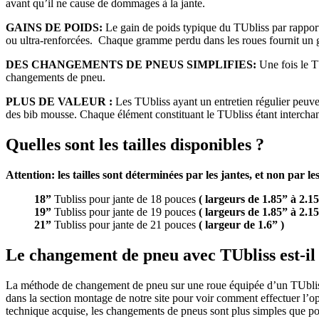
avant qu’il ne cause de dommages à la jante.
GAINS DE POIDS:
Le gain de poids typique du TUbliss par rapport 
ou ultra-renforcées. Chaque gramme perdu dans les roues fournit un g
DES CHANGEMENTS DE PNEUS SIMPLIFIES:
Une fois le TU
changements de pneu.
PLUS DE VALEUR :
Les TUbliss ayant un entretien régulier peuve
des bib mousse. Chaque élément constituant le TUbliss étant interchan
Quelles sont les tailles disponibles ?
Attention: les tailles sont déterminées par les jantes, et non par le
18”
Tubliss pour jante de 18 pouces
( largeurs de 1.85” à 2.15
19”
Tubliss pour jante de 19 pouces
( largeurs de 1.85” à 2.15
21”
Tubliss pour jante de 21 pouces
( largeur de 1.6” )
Le changement de pneu avec TUbliss est-il
La méthode de changement de pneu sur une roue équipée d’un TUbliss 
dans la section montage de notre site pour voir comment effectuer l’opér
technique acquise, les changements de pneus sont plus simples que po